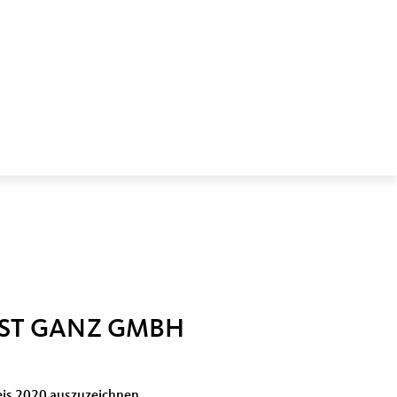
NST GANZ GMBH
eis 2020 auszuzeichnen.