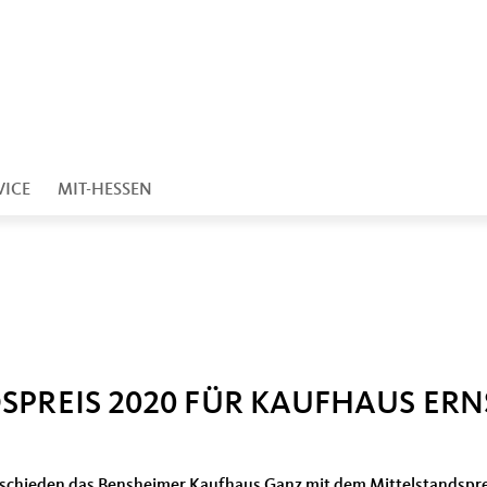
VICE
MIT-HESSEN
DSPREIS 2020 FÜR KAUFHAUS ER
ntschieden das Bensheimer Kaufhaus Ganz mit dem Mittelstandspr