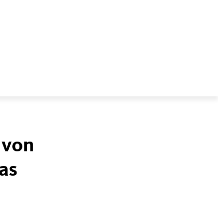
 von
as